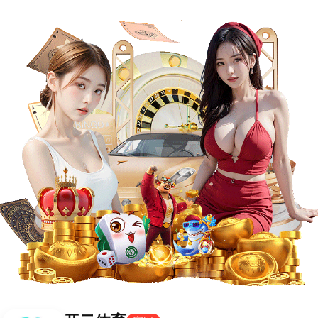
录入口
西甲
欧冠
关于我们
顶薪续约恩迪亚耶，球员已回绝多份续约报价
-06-06
意甲
130
0
弗顿打算用顶薪续约恩迪亚耶，球员已回绝多份续约报价。