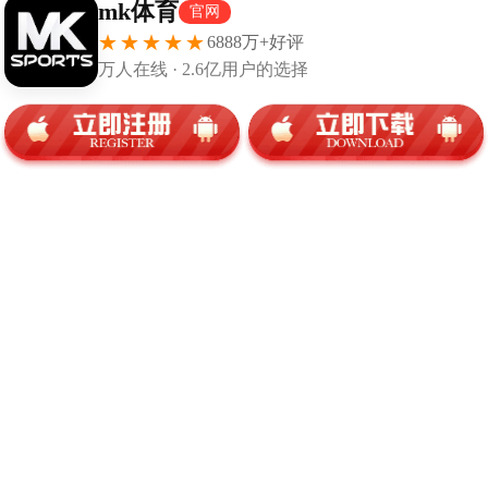
虽然不会是压倒性胜
九游体育-京媒：武磊经过评估，
佛爷肯定赢得皇马主席
随国足出征；此前他多次因伤未
参加合练
173
2026-06-06
189
联系我们
关注