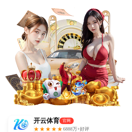
首页
首页
意甲
文章正文
nba
九游体育官网-苏亚雷斯：当年若留在巴萨 内
马尔已拿过金球奖了
英超
意甲
xiaoqiao
2026-01-18
意甲
181
0
体坛周报全媒体记者小中报道
法甲
德甲
1992年2月5日出生，年已31岁，又伤病不断，内马尔可能拿不
到金球奖了，尽管他天赋异禀。巴萨前队友苏亚雷斯说，如果
西甲
当年内马尔留在巴萨，不去巴黎圣日耳曼，他应该已经拿过金
球奖了。
欧冠
近日，接受巴西《记分牌》杂志采访，效力巴甲格雷米奥的苏
关于我们
亚雷斯说：“如果内马尔当年留在巴萨，他已经拿了一个金球奖
了。对此，我确信无疑。当出现他要离开的新闻时，我和梅西
去找他谈，我们对他说，如果他想赢得冠军，他得继续待在巴