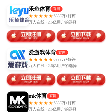
他俩帮助我赢得了（欧洲）金靴，因为这一点，我永远感激他
俩。那证明了，以帮助球队整体为目标，而非以个人为目标，
三位巨星可以在一起踢球。”
上一篇：
下一篇：
九游登录入口-完胜石川佳
九游登录入口-长局制首胜
纯，陈梦新乡冠军赛低谷
苦主艾伦，世锦赛前丁俊
中再出发
晖找回状态
相关文章